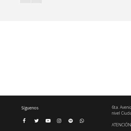
6ta. Aveni
Síguenos
nivel Ciu
ATENCIÓN 