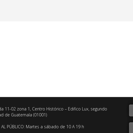
da 11-02 zona 1, Centro Histórico – Edifico Lux, segundo
dad de Guatemala (01001)
AL PÚBLICO: Martes a sábado de 10 A 19 h