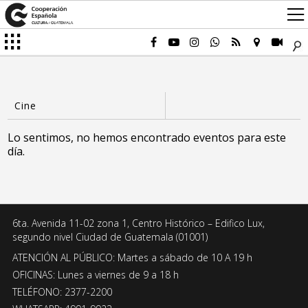
Lo sentimos, no hemos encontrado eventos para este
día.
6ta. Avenida 11-02 zona 1, Centro Histórico – Edifico Lux,
segundo nivel Ciudad de Guatemala (01001)
ATENCIÓN AL PÚBLICO: Martes a sábado de 10 A 19 h
OFICINAS: Lunes a viernes de 9 a 18 h
TELÉFONO: 2377-2200