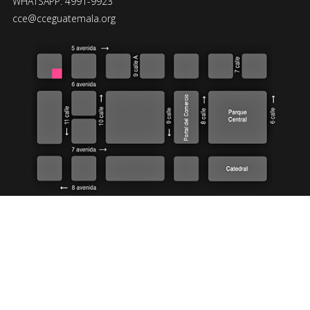
WHATSAPP: 4991-9923
cce@cceguatemala.org