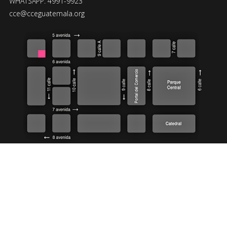
WHATSAPP: 4991-9923
cce@cceguatemala.org