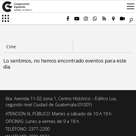
Lo sentimos, no hemos encontrado eventos para este
día.
6ta. Avenida 11-02 zona 1, Centro Histórico – Edifico Lux,
segundo nivel Ciudad de Guatemala (01001)
ATENCIÓN AL PÚBLICO: Martes a sábado de 10 A 19 h
OFICINAS: Lunes a viernes de 9 a 18 h
TELÉFONO: 2377-2200