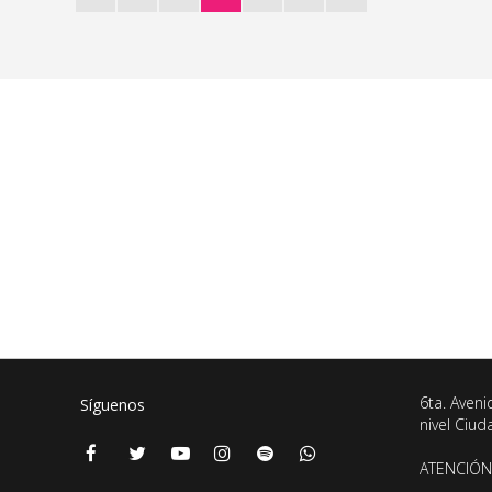
6ta. Aveni
Síguenos
nivel Ciu
ATENCIÓN 