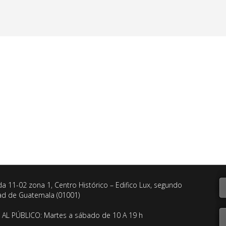
da 11-02 zona 1, Centro Histórico – Edifico Lux, segundo
dad de Guatemala (01001)
AL PÚBLICO: Martes a sábado de 10 A 19 h