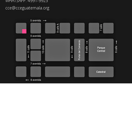
WHATSAPP: 4991-9923
cce@cceguatemala.org