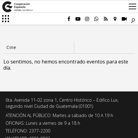
Lo sentimos, no hemos encontrado eventos para este
día.
6ta. Avenida 11-02 zona 1, Centro Histórico – Edifico Lux,
segundo nivel Ciudad de Guatemala (01001)
ATENCIÓN AL PÚBLICO: Martes a sábado de 10 A 19 h
OFICINAS: Lunes a viernes de 9 a 18 h
TELÉFONO: 2377-2200