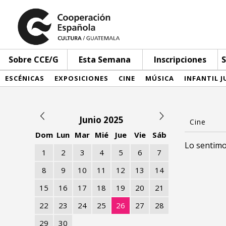
Sobre CCE/G
Esta Semana
Inscripciones
S
ESCÉNICAS
EXPOSICIONES
CINE
MÚSICA
INFANTIL J
Junio 2025
Dom
Lun
Mar
Mié
Jue
Vie
Sáb
Lo sentimo
1
2
3
4
5
6
7
8
9
10
11
12
13
14
15
16
17
18
19
20
21
22
23
24
25
26
27
28
29
30