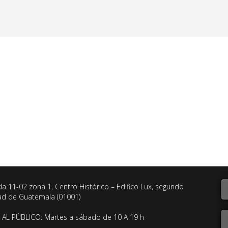
da 11-02 zona 1, Centro Histórico – Edifico Lux, segundo
dad de Guatemala (01001)
AL PÚBLICO: Martes a sábado de 10 A 19 h