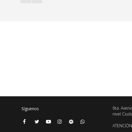
6ta. Aveni
Síguenos
nivel Ciu
ATENCIÓN 