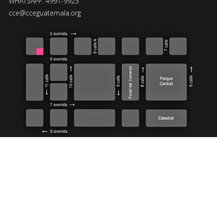
WHATSAPP: 4991-9923
cce@cceguatemala.org