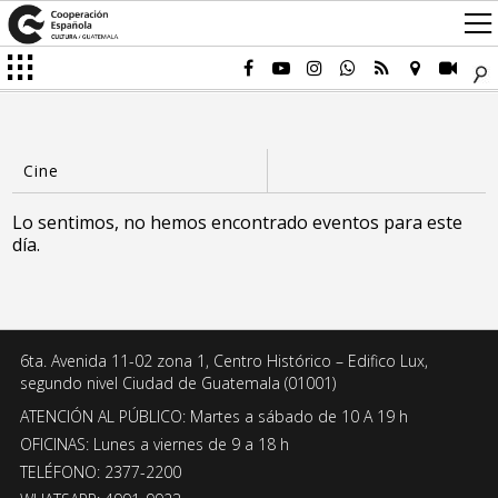
Lo sentimos, no hemos encontrado eventos para este
día.
6ta. Avenida 11-02 zona 1, Centro Histórico – Edifico Lux,
segundo nivel Ciudad de Guatemala (01001)
ATENCIÓN AL PÚBLICO: Martes a sábado de 10 A 19 h
OFICINAS: Lunes a viernes de 9 a 18 h
TELÉFONO: 2377-2200