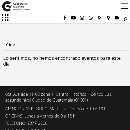
Lo sentimos, no hemos encontrado eventos para este
día.
6ta. Avenida 11-02 zona 1, Centro Histórico – Edifico Lux,
segundo nivel Ciudad de Guatemala (01001)
ATENCIÓN AL PÚBLICO: Martes a sábado de 10 A 19 h
OFICINAS: Lunes a viernes de 9 a 18 h
TELÉFONO: 2377-2200