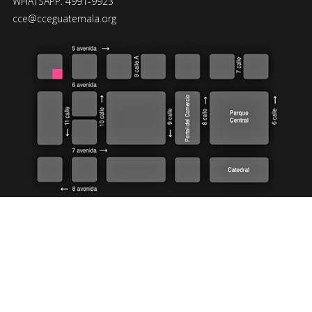
WHATSAPP: 4991-9923
cce@cceguatemala.org