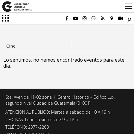
Lo sentimos, no hemos encontrado eventos para este
día.
6ta. Avenida 11-02 zona 1, Centro Histórico – Edifico Lux,
segundo nivel Ciudad de Guatemala (01001)
ATENCIÓN AL PÚBLICO: Martes a sábado de 10 A 19 h
OFICINAS: Lunes a viernes de 9 a 18 h
TELÉFONO: 2377-2200