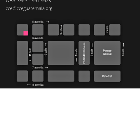
WHATSAPP: 4991-9923
cce@cceguatemala.org