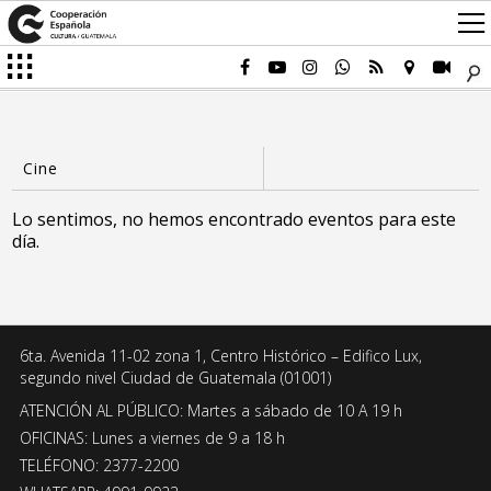
Lo sentimos, no hemos encontrado eventos para este
día.
6ta. Avenida 11-02 zona 1, Centro Histórico – Edifico Lux,
segundo nivel Ciudad de Guatemala (01001)
ATENCIÓN AL PÚBLICO: Martes a sábado de 10 A 19 h
OFICINAS: Lunes a viernes de 9 a 18 h
TELÉFONO: 2377-2200