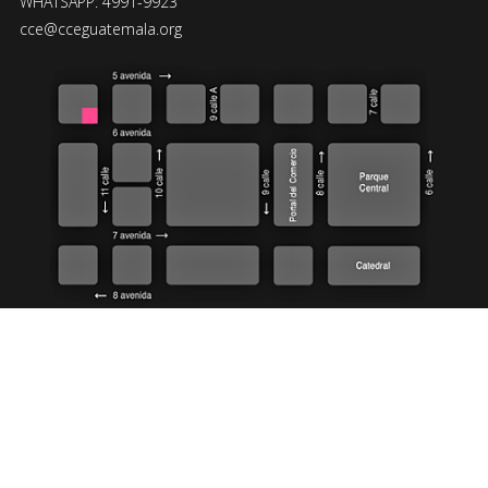
WHATSAPP: 4991-9923
cce@cceguatemala.org