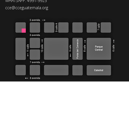
WHATSAPP: 4991-9923
cce@cceguatemala.org