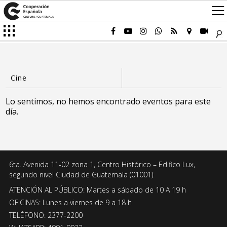
Lo sentimos, no hemos encontrado eventos para este
día.
6ta. Avenida 11-02 zona 1, Centro Histórico – Edifico Lux,
segundo nivel Ciudad de Guatemala (01001)
ATENCIÓN AL PÚBLICO: Martes a sábado de 10 A 19 h
OFICINAS: Lunes a viernes de 9 a 18 h
TELÉFONO: 2377-2200