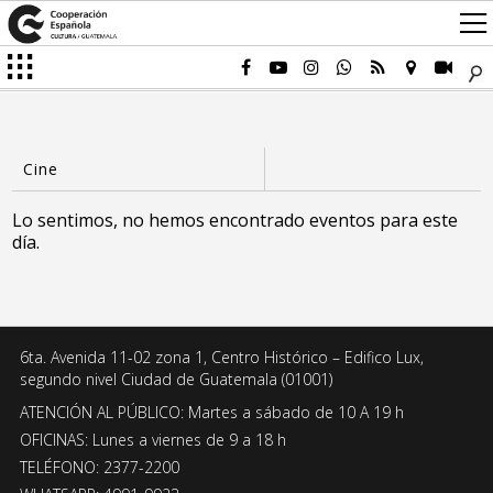
Lo sentimos, no hemos encontrado eventos para este
día.
6ta. Avenida 11-02 zona 1, Centro Histórico – Edifico Lux,
segundo nivel Ciudad de Guatemala (01001)
ATENCIÓN AL PÚBLICO: Martes a sábado de 10 A 19 h
OFICINAS: Lunes a viernes de 9 a 18 h
TELÉFONO: 2377-2200