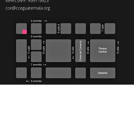
WHATSAPP: 4991-9923
cce@cceguatemala.org