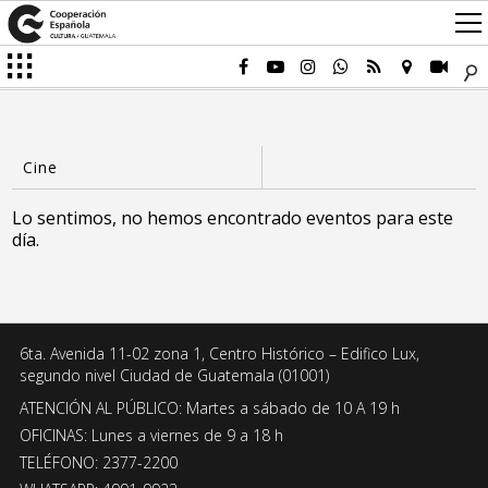
Lo sentimos, no hemos encontrado eventos para este
día.
6ta. Avenida 11-02 zona 1, Centro Histórico – Edifico Lux,
segundo nivel Ciudad de Guatemala (01001)
ATENCIÓN AL PÚBLICO: Martes a sábado de 10 A 19 h
OFICINAS: Lunes a viernes de 9 a 18 h
TELÉFONO: 2377-2200