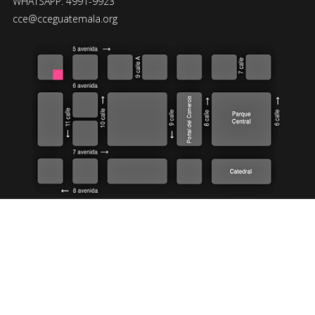
WHATSAPP: 4991-9923
cce@cceguatemala.org