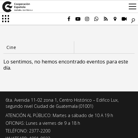
Lo sentimos, no hemos encontrado eventos para este
día.
6ta. Avenida 11-02 zona 1, Centro Histórico – Edifico Lux,
segundo nivel Ciudad de Guatemala (01001)
ATENCIÓN AL PÚBLICO: Martes a sábado de 10 A 19 h
OFICINAS: Lunes a viernes de 9 a 18 h
TELÉFONO: 2377-2200