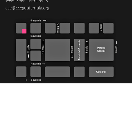
WHATSAPP: 4991-9923
cce@cceguatemala.org