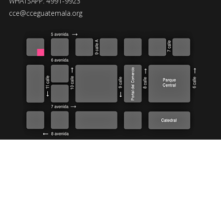
WHATSAPP: 4991-9923
cce@cceguatemala.org