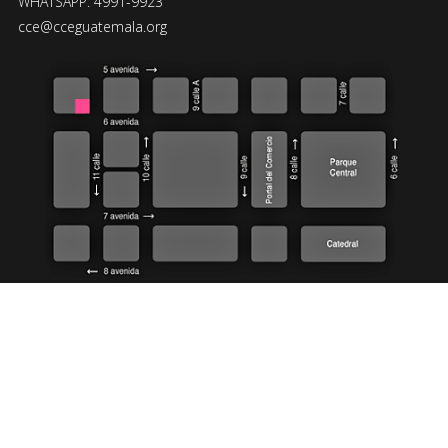
WHATSAPP: 4991-9923
cce@cceguatemala.org