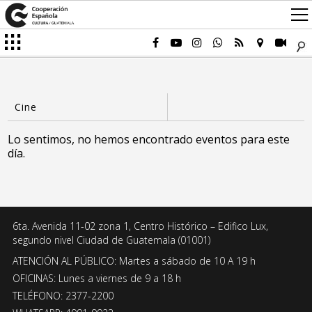
Lo sentimos, no hemos encontrado eventos para este
día.
6ta. Avenida 11-02 zona 1, Centro Histórico – Edifico Lux,
segundo nivel Ciudad de Guatemala (01001)
ATENCIÓN AL PÚBLICO: Martes a sábado de 10 A 19 h
OFICINAS: Lunes a viernes de 9 a 18 h
TELÉFONO: 2377-2200