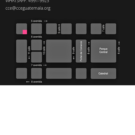
WHATSAPP: 4991-9923
cce@cceguatemala.org