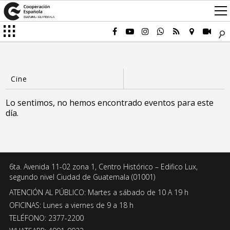
Lo sentimos, no hemos encontrado eventos para este
día.
6ta. Avenida 11-02 zona 1, Centro Histórico – Edifico Lux,
segundo nivel Ciudad de Guatemala (01001)
ATENCIÓN AL PÚBLICO: Martes a sábado de 10 A 19 h
OFICINAS: Lunes a viernes de 9 a 18 h
TELÉFONO: 2377-2200