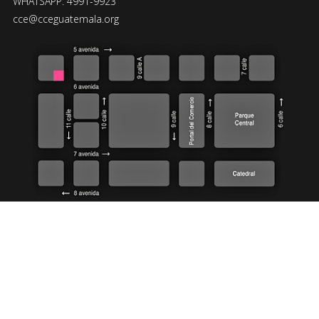
WHATSAPP: 4991-9923
cce@cceguatemala.org