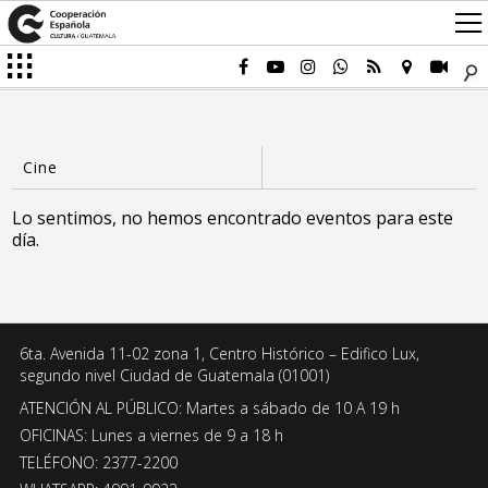
Lo sentimos, no hemos encontrado eventos para este
día.
6ta. Avenida 11-02 zona 1, Centro Histórico – Edifico Lux,
segundo nivel Ciudad de Guatemala (01001)
ATENCIÓN AL PÚBLICO: Martes a sábado de 10 A 19 h
OFICINAS: Lunes a viernes de 9 a 18 h
TELÉFONO: 2377-2200