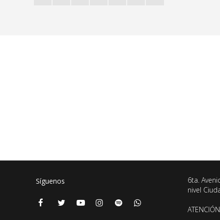
6ta. Aveni
Síguenos
nivel Ciu
ATENCIÓN 