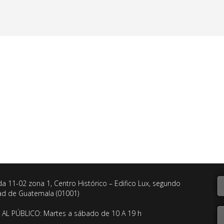
da 11-02 zona 1, Centro Histórico – Edifico Lux, segundo
dad de Guatemala (01001)
AL PÚBLICO: Martes a sábado de 10 A 19 h