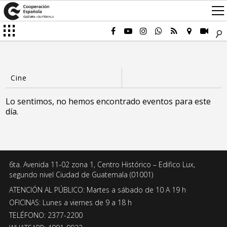
Lo sentimos, no hemos encontrado eventos para este
día.
6ta. Avenida 11-02 zona 1, Centro Histórico – Edifico Lux,
segundo nivel Ciudad de Guatemala (01001)
ATENCIÓN AL PÚBLICO: Martes a sábado de 10 A 19 h
OFICINAS: Lunes a viernes de 9 a 18 h
TELÉFONO: 2377-2200