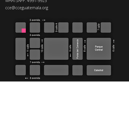
WHATSAPP: 4991-9923
cce@cceguatemala.org