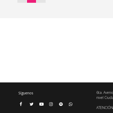
6ta. Aveni
Síguenos
nivel Ciu
ATENCIÓN 