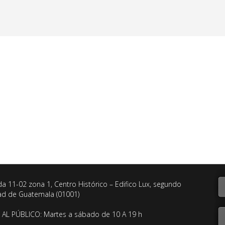
da 11-02 zona 1, Centro Histórico – Edifico Lux, segundo
dad de Guatemala (01001)
AL PÚBLICO: Martes a sábado de 10 A 19 h