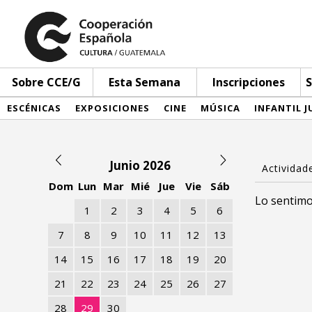
Sobre CCE/G
Esta Semana
Inscripciones
S
ESCÉNICAS
EXPOSICIONES
CINE
MÚSICA
INFANTIL J
Junio 2026
Dom
Lun
Mar
Mié
Jue
Vie
Sáb
Lo sentimo
1
2
3
4
5
6
7
8
9
10
11
12
13
14
15
16
17
18
19
20
21
22
23
24
25
26
27
28
29
30