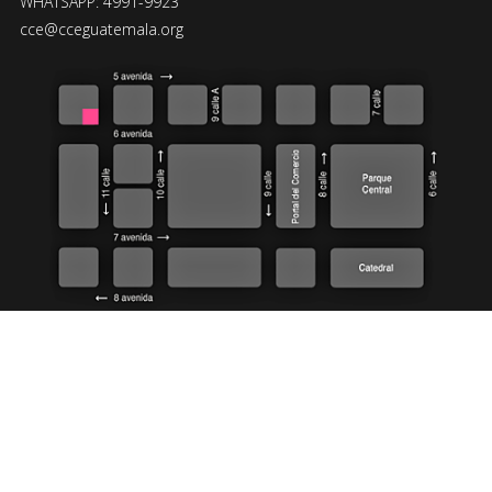
WHATSAPP: 4991-9923
cce@cceguatemala.org