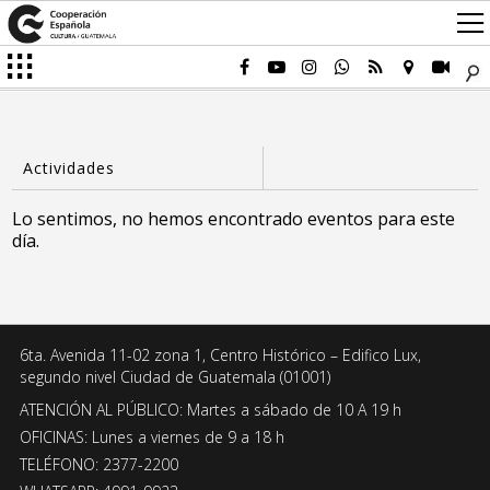
Lo sentimos, no hemos encontrado eventos para este
día.
6ta. Avenida 11-02 zona 1, Centro Histórico – Edifico Lux,
segundo nivel Ciudad de Guatemala (01001)
ATENCIÓN AL PÚBLICO: Martes a sábado de 10 A 19 h
OFICINAS: Lunes a viernes de 9 a 18 h
TELÉFONO: 2377-2200