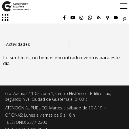
Lo sentimos, no hemos encontrado eventos para este
día.
6ta. Avenida 11-02 zona 1, Centro Histórico – Edifico Lux,
segundo nivel Ciudad de Guatemala (01001)
ATENCIÓN AL PÚBLICO: Martes a sábado de 10 A 19 h
OFICINAS: Lunes a viernes de 9 a 18 h
TELÉFONO: 2377-2200