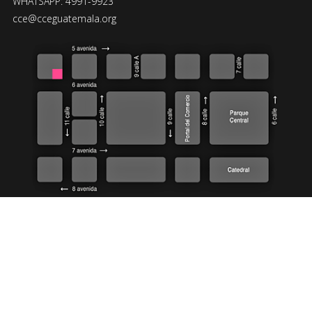
WHATSAPP: 4991-9923
cce@cceguatemala.org