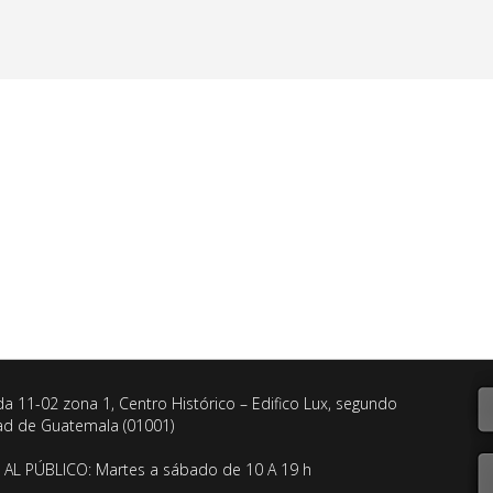
da 11-02 zona 1, Centro Histórico – Edifico Lux, segundo
dad de Guatemala (01001)
AL PÚBLICO: Martes a sábado de 10 A 19 h