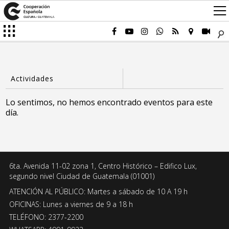
Lo sentimos, no hemos encontrado eventos para este
día.
6ta. Avenida 11-02 zona 1, Centro Histórico – Edifico Lux,
segundo nivel Ciudad de Guatemala (01001)
ATENCIÓN AL PÚBLICO: Martes a sábado de 10 A 19 h
OFICINAS: Lunes a viernes de 9 a 18 h
TELÉFONO: 2377-2200