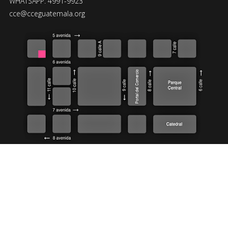
WHATSAPP: 4991-9923
cce@cceguatemala.org