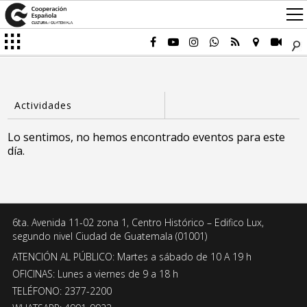
Lo sentimos, no hemos encontrado eventos para este
día.
6ta. Avenida 11-02 zona 1, Centro Histórico – Edifico Lux,
segundo nivel Ciudad de Guatemala (01001)
ATENCIÓN AL PÚBLICO: Martes a sábado de 10 A 19 h
OFICINAS: Lunes a viernes de 9 a 18 h
TELÉFONO: 2377-2200