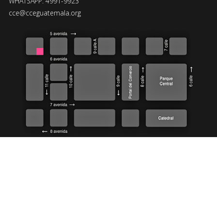
WHATSAPP: 4991-9923
cce@cceguatemala.org