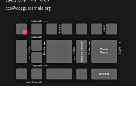
WHATSAPP: 4991-9923
cce@cceguatemala.org