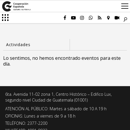
Lo sentimos, no hemos encontrado eventos para este
día.
6ta. Avenida 11-02 zona 1, Centro Histórico – Edifico Lux,
segundo nivel Ciudad de Guatemala (01001)
ATENCIÓN AL PÚBLICO: Martes a sábado de 10 A 19 h
OFICINAS: Lunes a viernes de 9 a 18 h
TELÉFONO: 2377-2200