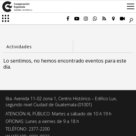
Lo sentimos, no hemos encontrado eventos para este
día.
6ta. Avenida 11-02 zona 1, Centro Histórico – Edifico Lux,
segundo nivel Ciudad de Guatemala (01001)
ATENCIÓN AL PÚBLICO: Martes a sábado de 10 A 19 h
OFICINAS: Lunes a viernes de 9 a 18 h
TELÉFONO: 2377-2200