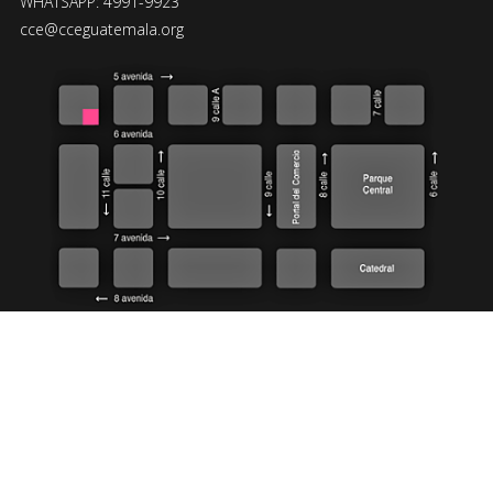
WHATSAPP: 4991-9923
cce@cceguatemala.org