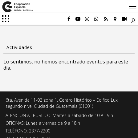
Lo sentimos, no hemos encontrado eventos para este
día.
6ta. Avenida 11-02 zona 1, Centro Histórico – Edifico Lux,
segundo nivel Ciudad de Guatemala (01001)
ATENCIÓN AL PÚBLICO: Martes a sábado de 10 A 19 h
OFICINAS: Lunes a viernes de 9 a 18 h
TELÉFONO: 2377-2200