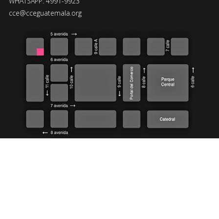
WHATSAPP: 4991-9923
cce@cceguatemala.org