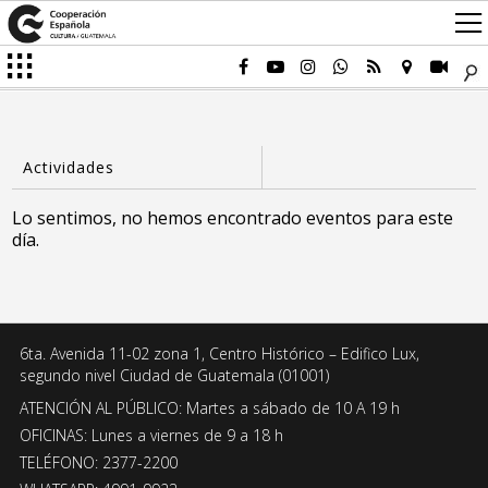
Lo sentimos, no hemos encontrado eventos para este
día.
6ta. Avenida 11-02 zona 1, Centro Histórico – Edifico Lux,
segundo nivel Ciudad de Guatemala (01001)
ATENCIÓN AL PÚBLICO: Martes a sábado de 10 A 19 h
OFICINAS: Lunes a viernes de 9 a 18 h
TELÉFONO: 2377-2200