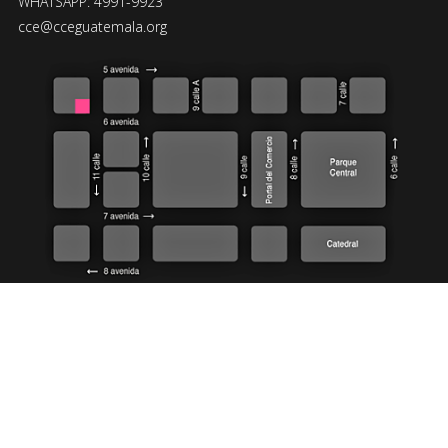
WHATSAPP: 4991-9923
cce@cceguatemala.org