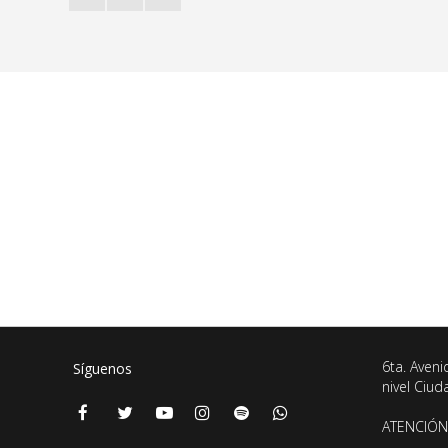
6ta. Aveni
Síguenos
nivel Ciu
ATENCIÓN 