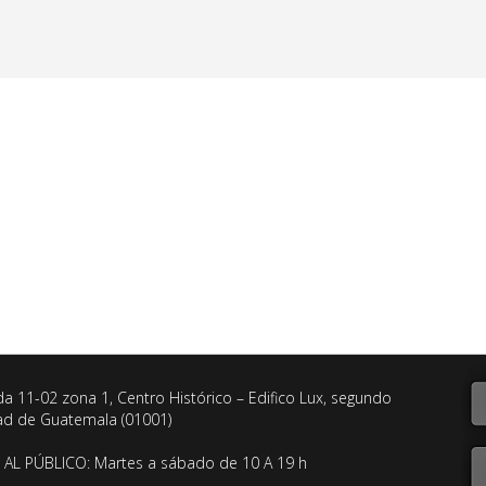
da 11-02 zona 1, Centro Histórico – Edifico Lux, segundo
dad de Guatemala (01001)
AL PÚBLICO: Martes a sábado de 10 A 19 h