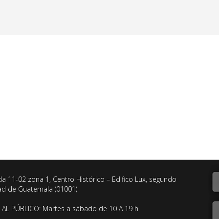
da 11-02 zona 1, Centro Histórico – Edifico Lux, segundo
dad de Guatemala (01001)
AL PÚBLICO: Martes a sábado de 10 A 19 h