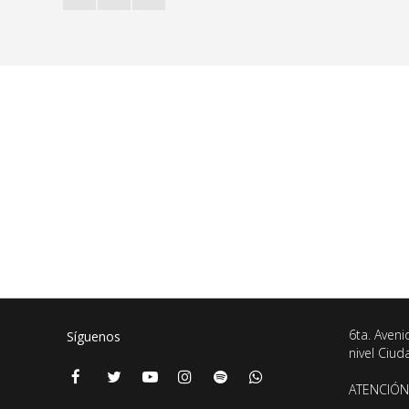
6ta. Aveni
Síguenos
nivel Ciu
ATENCIÓN 