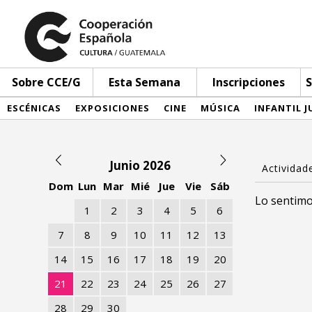
Sobre CCE/G
Esta Semana
Inscripciones
S
ESCÉNICAS
EXPOSICIONES
CINE
MÚSICA
INFANTIL J
Junio 2026
Dom
Lun
Mar
Mié
Jue
Vie
Sáb
Lo sentimo
1
2
3
4
5
6
7
8
9
10
11
12
13
14
15
16
17
18
19
20
21
22
23
24
25
26
27
28
29
30