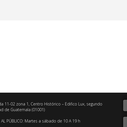
da 11-02 zona 1, Centro Histórico – Edifico Lux, segundo
dad de Guatemala (01001)
AL PÚBLICO: Martes a sábado de 10 A 19 h