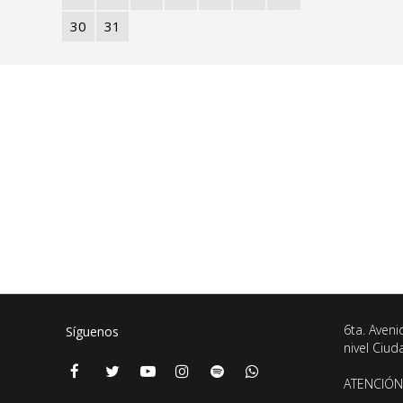
30
31
6ta. Aveni
Síguenos
nivel Ciu
ATENCIÓN 