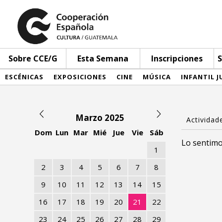
Sobre CCE/G
Esta Semana
Inscripciones
S
ESCÉNICAS
EXPOSICIONES
CINE
MÚSICA
INFANTIL J
Marzo 2025
Dom
Lun
Mar
Mié
Jue
Vie
Sáb
Lo sentimo
1
2
3
4
5
6
7
8
9
10
11
12
13
14
15
16
17
18
19
20
21
22
23
24
25
26
27
28
29