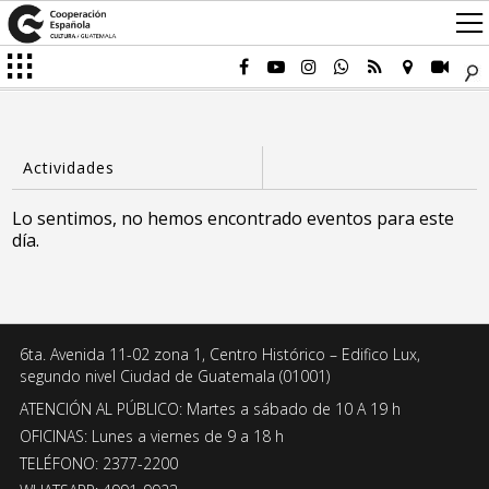
Lo sentimos, no hemos encontrado eventos para este
día.
6ta. Avenida 11-02 zona 1, Centro Histórico – Edifico Lux,
segundo nivel Ciudad de Guatemala (01001)
ATENCIÓN AL PÚBLICO: Martes a sábado de 10 A 19 h
OFICINAS: Lunes a viernes de 9 a 18 h
TELÉFONO: 2377-2200