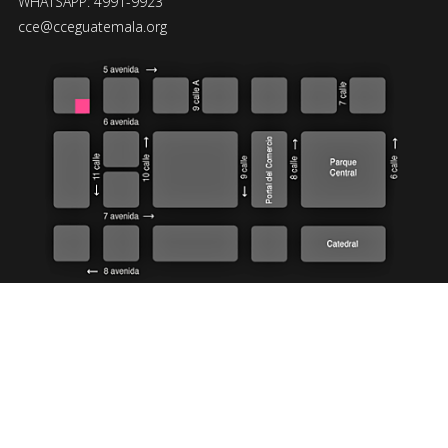
WHATSAPP: 4991-9923
cce@cceguatemala.org