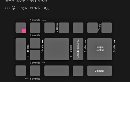
WHATSAPP: 4991-9923
cce@cceguatemala.org