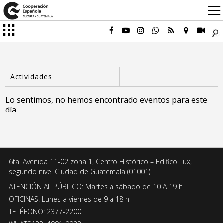
Lo sentimos, no hemos encontrado eventos para este
día.
6ta. Avenida 11-02 zona 1, Centro Histórico – Edifico Lux,
segundo nivel Ciudad de Guatemala (01001)
ATENCIÓN AL PÚBLICO: Martes a sábado de 10 A 19 h
OFICINAS: Lunes a viernes de 9 a 18 h
TELÉFONO: 2377-2200