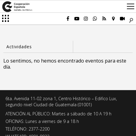
Lo sentimos, no hemos encontrado eventos para este
día.
6ta. Avenida 11-02 zona 1, Centro Histórico – Edifico Lux,
segundo nivel Ciudad de Guatemala (01001)
ATENCIÓN AL PÚBLICO: Martes a sábado de 10 A 19 h
OFICINAS: Lunes a viernes de 9 a 18 h
TELÉFONO: 2377-2200