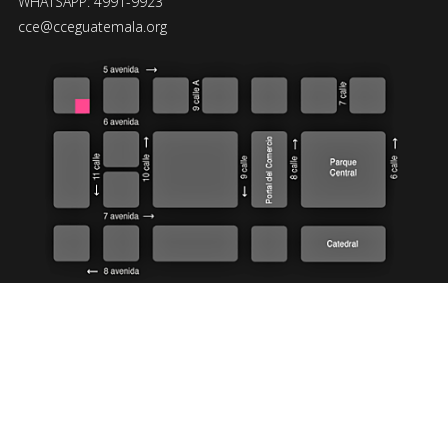
WHATSAPP: 4991-9923
cce@cceguatemala.org