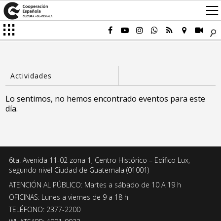
Lo sentimos, no hemos encontrado eventos para este
día.
6ta. Avenida 11-02 zona 1, Centro Histórico – Edifico Lux,
segundo nivel Ciudad de Guatemala (01001)
ATENCIÓN AL PÚBLICO: Martes a sábado de 10 A 19 h
OFICINAS: Lunes a viernes de 9 a 18 h
TELÉFONO: 2377-2200