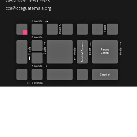
WHATSAPP: 4991-9923
cce@cceguatemala.org