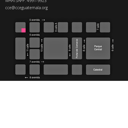
WHATSAPP: 4991-9923
cce@cceguatemala.org