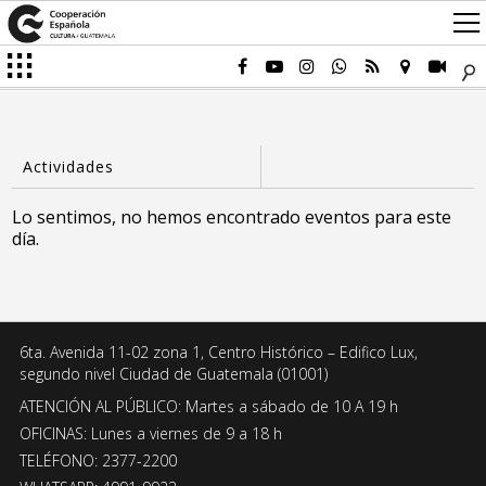
Lo sentimos, no hemos encontrado eventos para este
día.
6ta. Avenida 11-02 zona 1, Centro Histórico – Edifico Lux,
segundo nivel Ciudad de Guatemala (01001)
ATENCIÓN AL PÚBLICO: Martes a sábado de 10 A 19 h
OFICINAS: Lunes a viernes de 9 a 18 h
TELÉFONO: 2377-2200