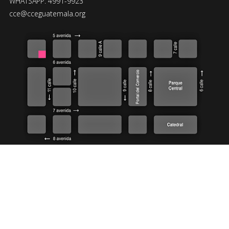
WHATSAPP: 4991-9923
cce@cceguatemala.org