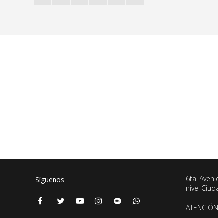
6ta. Aveni
Síguenos
nivel Ciu
ATENCIÓN 