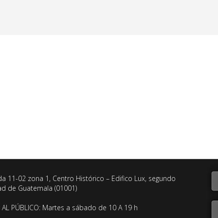
da 11-02 zona 1, Centro Histórico – Edifico Lux, segundo
dad de Guatemala (01001)
AL PÚBLICO: Martes a sábado de 10 A 19 h