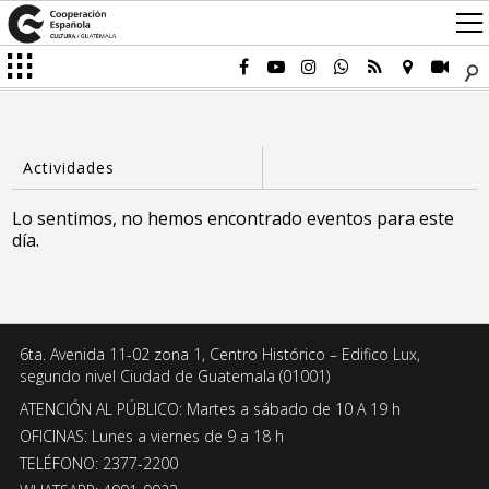
Lo sentimos, no hemos encontrado eventos para este
día.
6ta. Avenida 11-02 zona 1, Centro Histórico – Edifico Lux,
segundo nivel Ciudad de Guatemala (01001)
ATENCIÓN AL PÚBLICO: Martes a sábado de 10 A 19 h
OFICINAS: Lunes a viernes de 9 a 18 h
TELÉFONO: 2377-2200