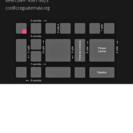
WHATSAPP: 4991-9923
cce@cceguatemala.org