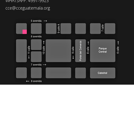
WHATSAPP: 4991-9923
cce@cceguatemala.org