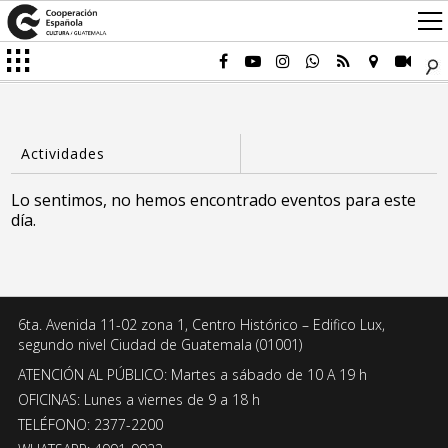
Lo sentimos, no hemos encontrado eventos para este
día.
6ta. Avenida 11-02 zona 1, Centro Histórico – Edifico Lux,
segundo nivel Ciudad de Guatemala (01001)
ATENCIÓN AL PÚBLICO: Martes a sábado de 10 A 19 h
OFICINAS: Lunes a viernes de 9 a 18 h
TELÉFONO: 2377-2200