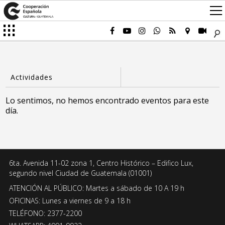
Lo sentimos, no hemos encontrado eventos para este
día.
6ta. Avenida 11-02 zona 1, Centro Histórico – Edifico Lux,
segundo nivel Ciudad de Guatemala (01001)
ATENCIÓN AL PÚBLICO: Martes a sábado de 10 A 19 h
OFICINAS: Lunes a viernes de 9 a 18 h
TELÉFONO: 2377-2200