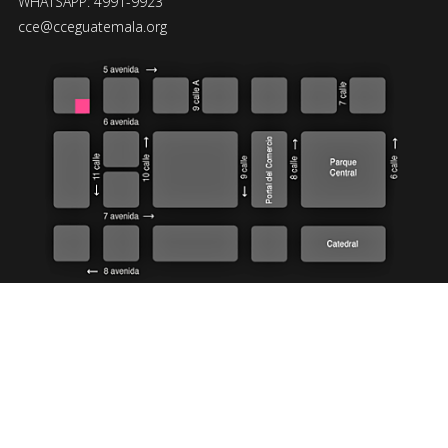
WHATSAPP: 4991-9923
cce@cceguatemala.org