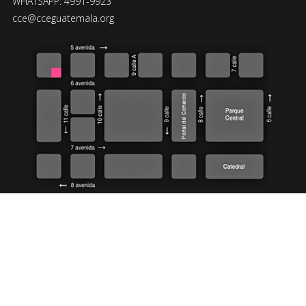
WHATSAPP: 4991-9923
cce@cceguatemala.org