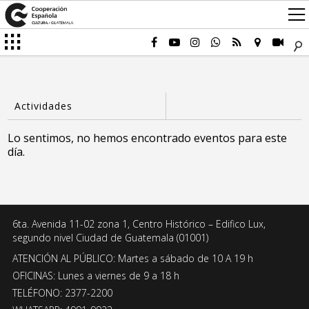
Lo sentimos, no hemos encontrado eventos para este
día.
6ta. Avenida 11-02 zona 1, Centro Histórico – Edifico Lux,
segundo nivel Ciudad de Guatemala (01001)
ATENCIÓN AL PÚBLICO: Martes a sábado de 10 A 19 h
OFICINAS: Lunes a viernes de 9 a 18 h
TELÉFONO: 2377-2200