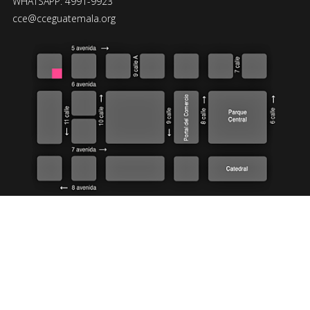
WHATSAPP: 4991-9923
cce@cceguatemala.org