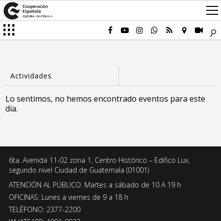
Lo sentimos, no hemos encontrado eventos para este
día.
6ta. Avenida 11-02 zona 1, Centro Histórico – Edifico Lux,
segundo nivel Ciudad de Guatemala (01001)
ATENCIÓN AL PÚBLICO: Martes a sábado de 10 A 19 h
OFICINAS: Lunes a viernes de 9 a 18 h
TELÉFONO: 2377-2200