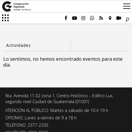
Lo sentimos, no hemos encontrado eventos para este
día.
6ta. Avenida 11-02 zona 1, Centro Histórico – Edifico Lux,
segundo nivel Ciudad de Guatemala (01001)
ATENCIÓN AL PÚBLICO: Martes a sábado de 10 A 19 h
OFICINAS: Lunes a viernes de 9 a 18 h
TELÉFONO: 2377-2200