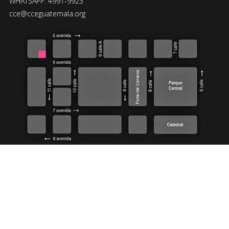
WHATSAPP: 4991-9923
cce@cceguatemala.org