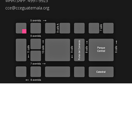
WHATSAPP: 4991-9923
cce@cceguatemala.org