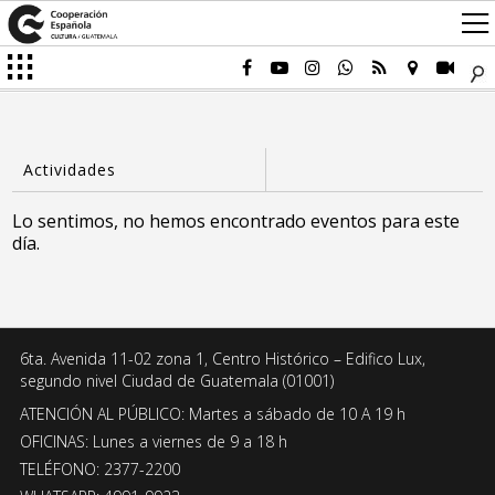
Lo sentimos, no hemos encontrado eventos para este
día.
6ta. Avenida 11-02 zona 1, Centro Histórico – Edifico Lux,
segundo nivel Ciudad de Guatemala (01001)
ATENCIÓN AL PÚBLICO: Martes a sábado de 10 A 19 h
OFICINAS: Lunes a viernes de 9 a 18 h
TELÉFONO: 2377-2200