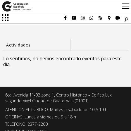
Lo sentimos, no hemos encontrado eventos para este
día.
6ta. Avenida 11-02 zona 1, Centro Histórico – Edifico Lux,
segundo nivel Ciudad de Guatemala (01001)
ATENCIÓN AL PÚBLICO: Martes a sábado de 10 A 19 h
OFICINAS: Lunes a viernes de 9 a 18 h
TELÉFONO: 2377-2200