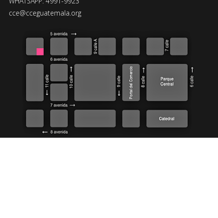
WHATSAPP: 4991-9923
cce@cceguatemala.org