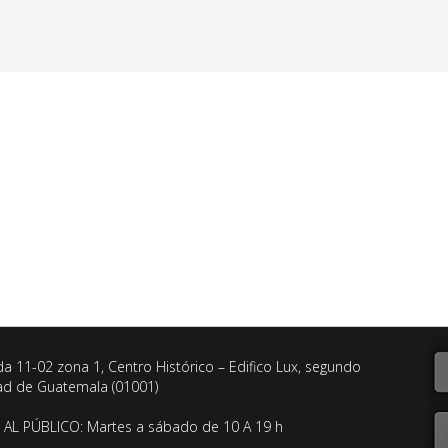
da 11-02 zona 1, Centro Histórico – Edifico Lux, segundo
dad de Guatemala (01001)
AL PÚBLICO: Martes a sábado de 10 A 19 h