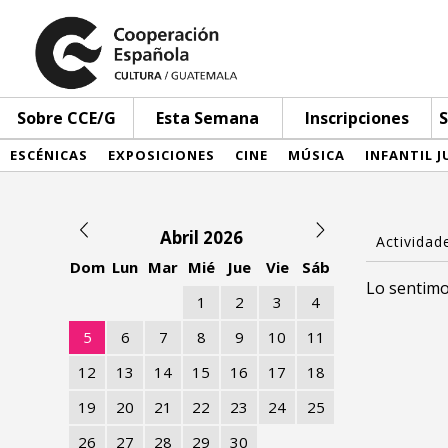
Sobre CCE/G
Esta Semana
Inscripciones
S
ESCÉNICAS
EXPOSICIONES
CINE
MÚSICA
INFANTIL J
Abril 2026
Dom
Lun
Mar
Mié
Jue
Vie
Sáb
Lo sentimo
1
2
3
4
5
6
7
8
9
10
11
12
13
14
15
16
17
18
19
20
21
22
23
24
25
26
27
28
29
30