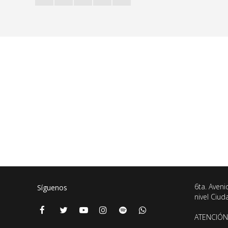
6ta. Aveni
Síguenos
nivel Ciu
ATENCIÓN 