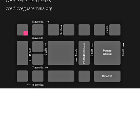
WHATSAPP: 4991-9923
cce@cceguatemala.org