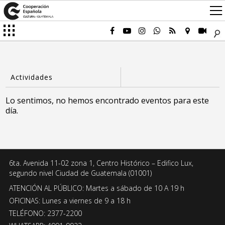
Lo sentimos, no hemos encontrado eventos para este
día.
6ta. Avenida 11-02 zona 1, Centro Histórico – Edifico Lux,
segundo nivel Ciudad de Guatemala (01001)
ATENCIÓN AL PÚBLICO: Martes a sábado de 10 A 19 h
OFICINAS: Lunes a viernes de 9 a 18 h
TELÉFONO: 2377-2200